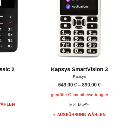
ssic 2
Kapsys SmartVision 3
Hersteller:
Kapsys
649,00
€
–
899,00
€
geprüfte Gesamtbewertungen
WÄHLEN
inkl. MwSt.
 Produktseite gewählt werden
AUSFÜHRUNG WÄHLEN
Dieses Produkt weist mehrere Varianten auf. Die Optionen können auf der Produktseite gewählt werden