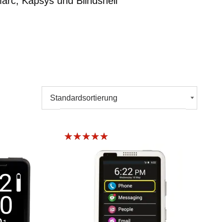
arc, Kapsys und Blindshell
Bewertet
mit
5.00
von 5