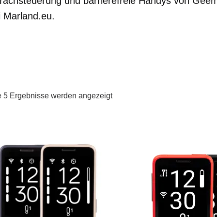
rachsteuerung und barrierefreie Handys von Geem
i Marland.eu.
e 5 Ergebnisse werden angezeigt
st of products