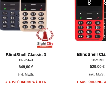
BlindShell Cla
BlindShell Classic 3
Hersteller:
Hersteller:
BlindShell
BlindShell
529,00
€
649,00
€
inkl. MwSt.
inkl. MwSt.
AUSFÜHRUNG 
AUSFÜHRUNG WÄHLEN
Dieses Produkt weist mehrere Varianten auf. Die Optionen können auf der
Dieses Produkt weist mehrere Varianten auf. Die Optionen können auf der Produktseite gewählt werden