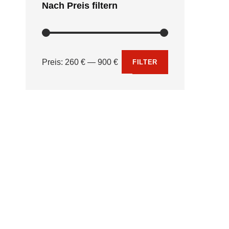
Nach Preis filtern
Min. Preis
Max. Preis
Preis:
260 €
—
900 €
FILTER