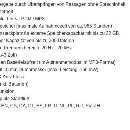
dergabe durch Überspringen von Passagen ohne Sprachinhalt
erheit
te: Linear PCM / MP3
Speicher (maximale Aufnahmezeit von ca. 985 Stunden)
steckplatz für externe Speicherkapazität mit bis zu 32 GB
ner Kapazität von bis zu 200 Dateien
fon-Frequenzbereich: 20 Hz– 20 kHz
43 Zoll)
den Batterielaufzeit (im Aufnahmemodus im MP3-Format)
it 18 mm Durchmesser (max. Leistung: 150 mW)
SB-Anschluss
nkl. Batterien)
unktion
p als Standfuß
EN, CS, DA, DF, ES, FR, IT, NL, PL, RU, SV, ZH