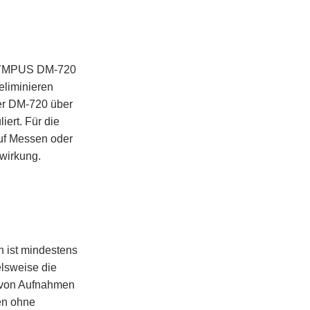
OLYMPUS DM-720
eliminieren
der DM-720 über
iert. Für die
uf Messen oder
wirkung.
n ist mindestens
elsweise die
n von Aufnahmen
en ohne