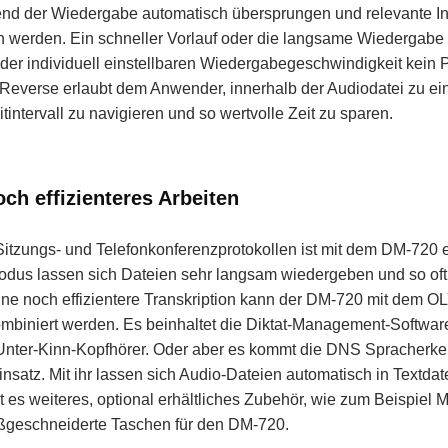
end der Wiedergabe automatisch übersprungen und relevante I
n werden. Ein schneller Vorlauf oder die langsame Wiedergabe 
der individuell einstellbaren Wiedergabegeschwindigkeit kein 
Reverse erlaubt dem Anwender, innerhalb der Audiodatei zu e
itintervall zu navigieren und so wertvolle Zeit zu sparen.
ch effizienteres Arbeiten
Sitzungs- und Telefonkonferenzprotokollen ist mit dem DM-720 
odus lassen sich Dateien sehr langsam wiedergeben und so oft
eine noch effizientere Transkription kann der DM-720 mit de
kombiniert werden. Es beinhaltet die Diktat-Management-Soft
Unter-Kinn-Kopfhörer. Oder aber es kommt die DNS Spracherk
satz. Mit ihr lassen sich Audio-Dateien automatisch in Textdat
 es weiteres, optional erhältliches Zubehör, wie zum Beispiel M
ßgeschneiderte Taschen für den DM-720.