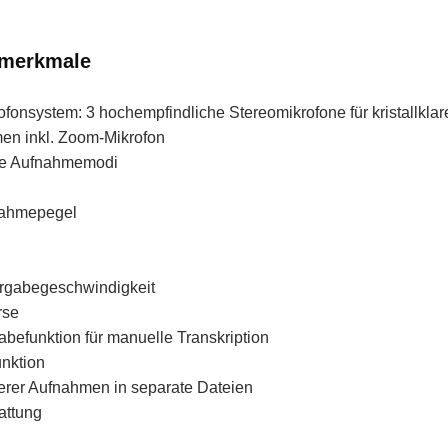
tmerkmale
onsystem: 3 hochempfindliche Stereomikrofone für kristallklar
n inkl. Zoom-Mikrofon
lte Aufnahmemodi
nahmepegel
rgabegeschwindigkeit
rse
befunktion für manuelle Transkription
nktion
gerer Aufnahmen in separate Dateien
attung