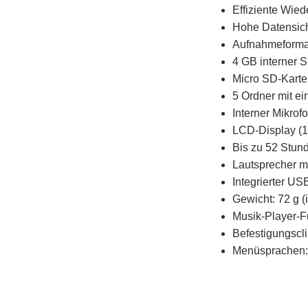
Effiziente Wie
Hohe Datensich
Aufnahmeforma
4 GB interner 
Micro SD-Karten
5 Ordner mit ei
Interner Mikro
LCD-Display (1,
Bis zu 52 Stun
Lautsprecher m
Integrierter U
Gewicht: 72 g (i
Musik-Player-F
Befestigungscli
Menüsprachen: 