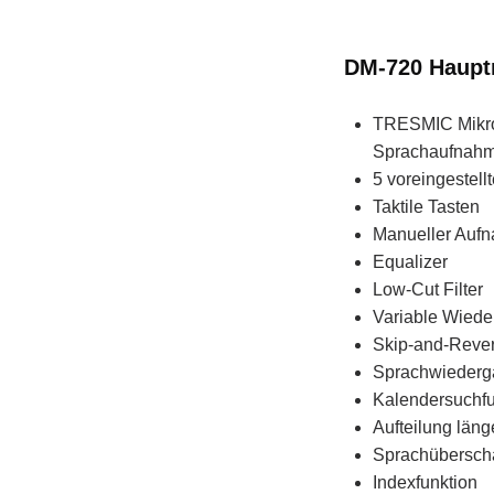
DM-720 Haup
TRESMIC Mikrof
Sprachaufnahme
5 voreingestel
Taktile Tasten
Manueller Auf
Equalizer
Low-Cut Filter
Variable Wiede
Skip-and-Reve
Sprachwiederga
Kalendersuchfu
Aufteilung län
Sprachübersch
Indexfunktion