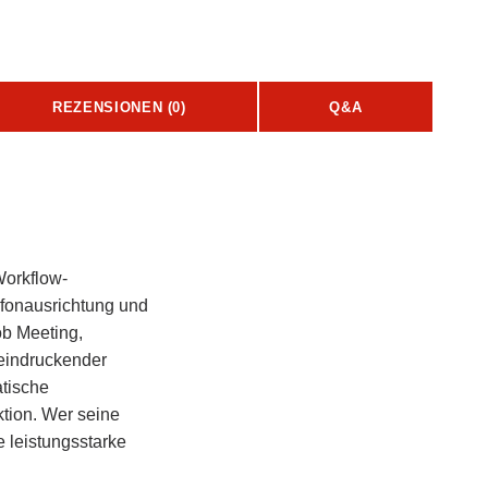
REZENSIONEN (0)
Q&A
Workflow-
ofonausrichtung und
ob Meeting,
eeindruckender
atische
tion. Wer seine
 leistungsstarke