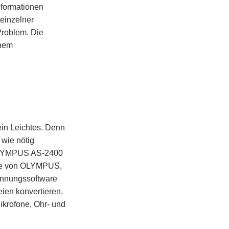
nformationen
einzelner
Problem. Die
inem
ein Leichtes. Denn
 wie nötig
m OLYMPUS AS-2400
ware von OLYMPUS,
ennungssoftware
eien konvertieren.
ikrofone, Ohr- und