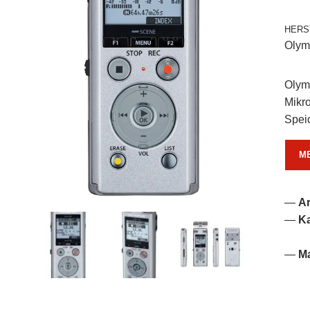
HERS
Olym
Olym
Mikr
Speic
M
A
Ka
M