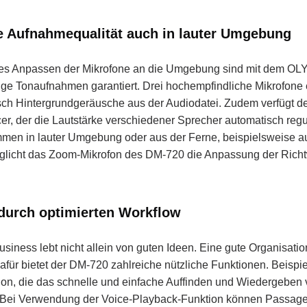
 Aufnahmequalität auch in lauter Umgebung
hes Anpassen der Mikrofone an die Umgebung sind mit dem 
tige Tonaufnahmen garantiert. Drei hochempfindliche Mikrofone 
sch Hintergrundgeräusche aus der Audiodatei. Zudem verfügt 
r, der die Lautstärke verschiedener Sprecher automatisch regul
men in lauter Umgebung oder aus der Ferne, beispielsweise a
glicht das Zoom-Mikrofon des DM-720 die Anpassung der Richt
 durch optimierten Workflow
usiness lebt nicht allein von guten Ideen. Eine gute Organisatio
afür bietet der DM-720 zahlreiche nützliche Funktionen. Beispi
ion, die das schnelle und einfache Auffinden und Wiedergebe
. Bei Verwendung der Voice-Playback-Funktion können Passag