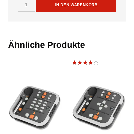
Victor Reader Stratus 4 - DAISY und MP3-Player Menge
IN DEN WARENKORB
Ähnliche Produkte
Bewert
et mit
4.00
von 5