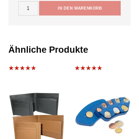
Damengeldbörse Marland Menge
IN DEN WARENKORB
Ähnliche Produkte
Bewertet
Bewertet
mit
5.00
mit
5.00
von 5
von 5