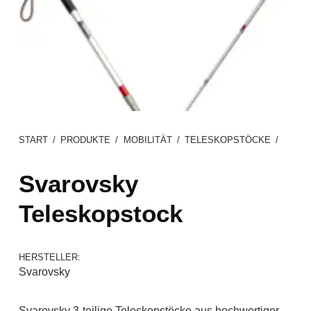
START
/
PRODUKTE
/
MOBILITÄT
/
TELESKOPSTÖCKE
/
Svarovsky
Teleskopstock
HERSTELLER:
Svarovsky
Svarovsky 3-teilige Teleskopstöcke aus hochwertiger