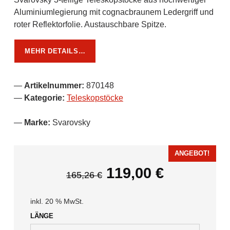
Aluminiumlegierung mit cognacbraunem Ledergriff und
roter Reflektorfolie. Austauschbare Spitze.​
MEHR DETAILS…
Artikelnummer:
870148
Kategorie:
Teleskopstöcke
Marke:
Svarovsky
ANGEBOT!
Ursprünglicher Preis war: 165,26 €
Aktueller Preis ist: 119,00 €.
119,00
€
165,26
€
inkl. 20 % MwSt.
LÄNGE