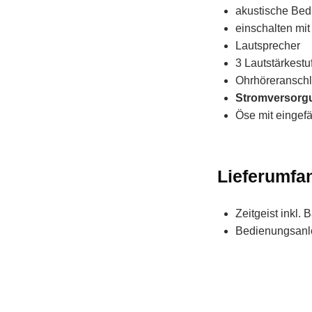
akustische Bed
einschalten mit
Lautsprecher
3 Lautstärkestu
Ohrhöreransch
Stromversorg
Öse mit eingefä
Lieferumfa
Zeitgeist inkl. 
Bedienungsanle