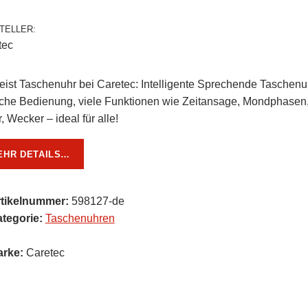
TELLER:
tec
eist Taschenuhr bei Caretec: Intelligente Sprechende Taschenu
ache Bedienung, viele Funktionen wie Zeitansage, Mondphasen
, Wecker – ideal für alle!
EHR DETAILS…
rtikelnummer:
598127-de
tegorie:
Taschenuhren
arke:
Caretec