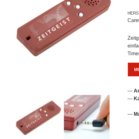
HERS
Care
Zeitg
einf
Timer
M
A
Ka
M