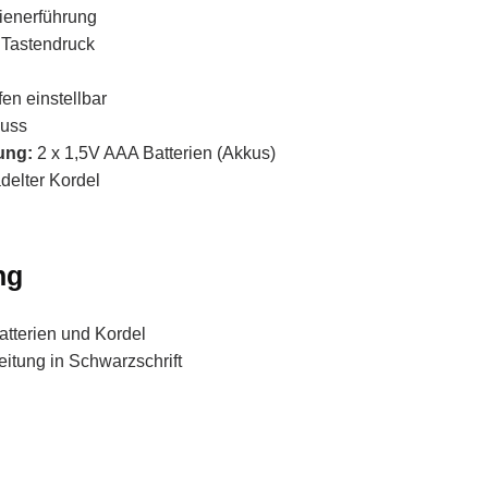
ienerführung
 Tastendruck
fen einstellbar
luss
ung:
2 x 1,5V AAA Batterien (Akkus)
delter Kordel
ng
Batterien und Kordel
itung in Schwarzschrift