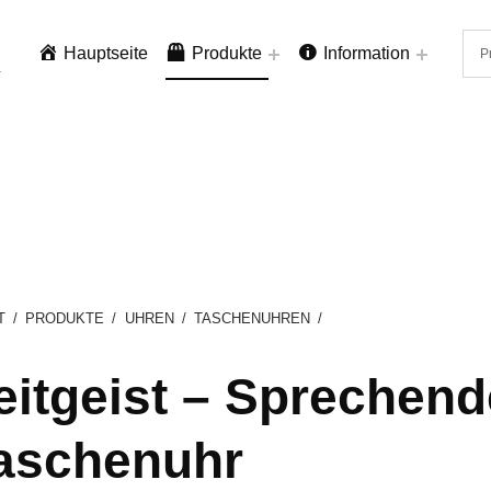
Hauptseite
Produkte
Information
.
T
/
PRODUKTE
/
UHREN
/
TASCHENUHREN
/
eitgeist – Sprechend
aschenuhr