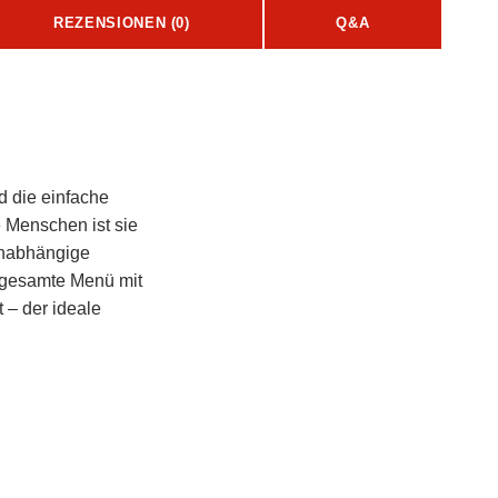
REZENSIONEN (0)
Q&A
d die einfache
 Menschen ist sie
tunabhängige
 gesamte Menü mit
 – der ideale