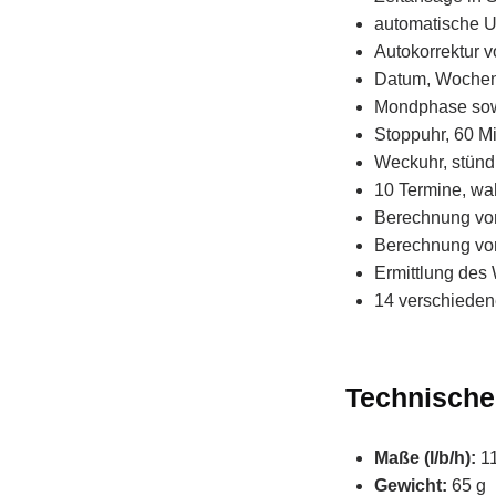
automatische U
Autokorrektur v
Datum, Wochent
Mondphase sowi
Stoppuhr, 60 Mi
Weckuhr, stünd
10 Termine, wah
Berechnung von 
Berechnung von
Ermittlung des
14 verschieden
Technische
Maße (l/b/h):
11
Gewicht:
65 g